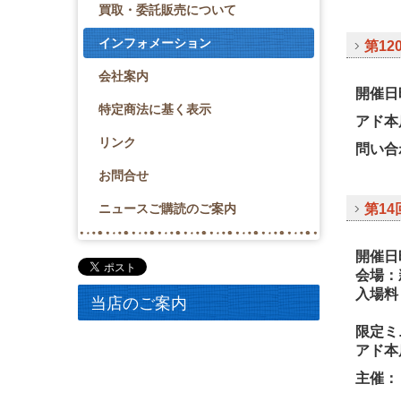
買取・委託販売について
インフォメーション
第1
会社案内
開催日
特定商法に基く表示
アド本
リンク
問い合
お問合せ
ニュースご購読のご案内
第1
開催日
会場：
入場料
当店のご案内
限定ミ
アド本
主催：ミ