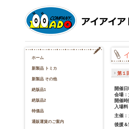
ホーム
新製品 トミカ
第１回
新製品 その他
開催日
絶版品1
会場：
絶版品2
開催時
入場料
特価品
主催：カ
通販運賃のご案内
後援＆