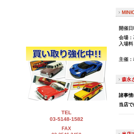
MIN
開催日
会場：
入場料
主催：株
森永
諸事情
当店で
TEL
03-5148-1582
FAX